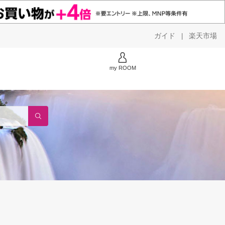
ガイド
楽天市場
|
my ROOM