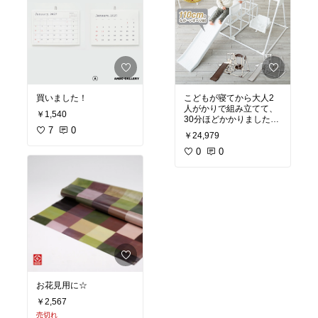
買いました！
こどもが寝てから大人2
人がかりで組み立てて、
￥1,540
30分ほどかかりました。
7
0
商品の色が部屋に馴染み
￥24,979
すぎて、認識しづらいの
か、滑り台の縁に何度も
0
0
つまずいてかわいそうで
す。
お花見用に☆
￥2,567
売切れ