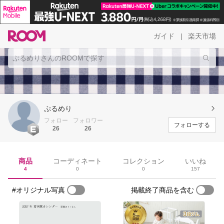
ガイド
楽天市場
|
ぷるめり
フォロー
フォロワー
フォローする
26
26
商品
コーディネート
コレクション
いいね
4
0
0
157
#オリジナル写真
掲載終了商品を含む