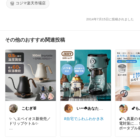
コジマ楽天市場店
2014年7月15日に投稿されました
その他のおすすめ関連投稿
こむぎ🐰
いー☘️あなたを
🌠も
笑顔にする🌻
ｺﾝ
♪
✨ ＼エペイオス新発売／
#自宅でふわふわかき氷
🌠＼真夏の
ドリップケトル✨
電対策に…
ポータブル
に充電切れ
🌱S字ラインの細めの注
るの嫌じゃな