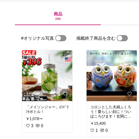
商品
286
#オリジナル写真
掲載終了商品を含む
「メイソンジャー」のﾄﾞﾘ
コロンとした夫婦ふくろ
ﾝｸボトル！
う！愛らしい顔に！つい
ほころびます！玄関に飾
￥1,078〜
りたい！
￥15,400
3
0
1
0