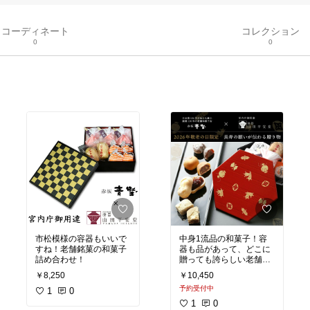
コーディネート
コレクション
0
0
市松模様の容器もいいで
中身1流品の和菓子！容
すね！老舗銘菓の和菓子
器も品があって、どこに
詰め合わせ！
贈っても誇らしい老舗銘
菓
￥8,250
￥10,450
予約受付中
1
0
1
0