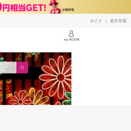
ガイド
楽天市場
|
my ROOM