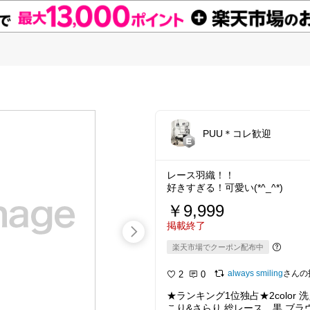
PUU＊コレ歓迎
レース羽織！！
好きすぎる！可愛い(*^_^*)
￥9,999
掲載終了
楽天市場でクーポン配布中
always smiling
さんの
2
0
★ランキング1位独占★2color 
こり&さらり 総レース。黒 ブラ