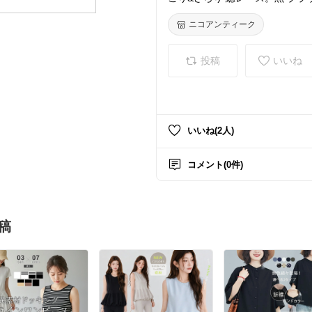
リラ 着物 キモノ きもの アンティ
O姫 レトロ nico-racehaori-002
ニコアンティーク
投稿
いいね
いいね(2人)
コメント(0件)
稿