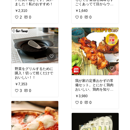
ました！私のおすすめ！
ごくあってて目からウロ
コ！！
￥2,310
￥1,640
2
0
これは、リピートしま
0
0
す！！
野菜をグリルするために
購入！切って焼くだけで
おいしい！！
我が家の定番おかずの常
￥7,353
備セット。とにかく鶏肉
おいしい、鶏肉を知り尽
3
0
くしたお店だからこその
￥3,980
プロの味付けがほんとに
助かります。これは切ら
0
0
せない。