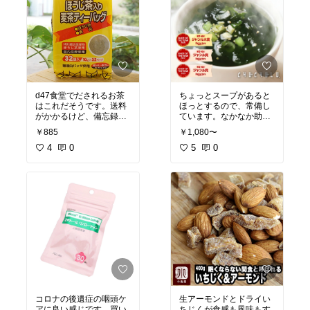
d47食堂でだされるお茶
ちょっとスープがあると
はこれだそうです。送料
ほっとするので、常備し
がかかるけど、備忘録と
ています。なかなか助か
してあげておきます。
るのでけっこうリピート
￥885
￥1,080〜
してます。
4
0
5
0
コロナの後遺症の咽頭ケ
生アーモンドとドライい
アに良い感じです。買い
ちじくが食感も風味もす