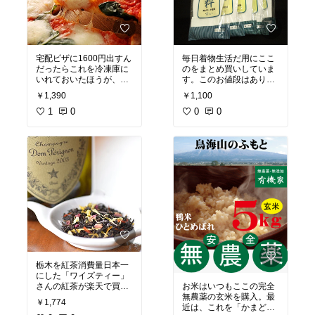
宅配ピザに1600円出すん
毎日着物生活だ用にここ
だったらこれを冷凍庫に
のをまとめ買いしていま
いれておいたほうが、あ
す。このお値段はありが
つあつ焼きたてで香ばし
たい。
￥1,390
￥1,100
いピザがいつでも食べら
れてコスパいいですよ！
1
0
0
0
（サイズは小さめです）
信州から届くだけ遭っ
て、素材もフレッシュで
本格的です。週代わりの
１００円ピザと併せてご
注文をどうぞ。
栃木を紅茶消費量日本一
にした「ワイズティー」
さんの紅茶が楽天で買え
お米はいつもここの完全
る！オーガニックの茶葉
無農薬の玄米を購入。最
￥1,774
にオーガニックのチップ
近は、これを「かまどさ