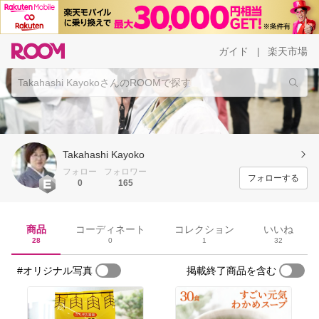
ガイド
楽天市場
|
Takahashi Kayoko
フォロー
フォロワー
フォローする
0
165
商品
コーディネート
コレクション
いいね
28
0
1
32
#オリジナル写真
掲載終了商品を含む