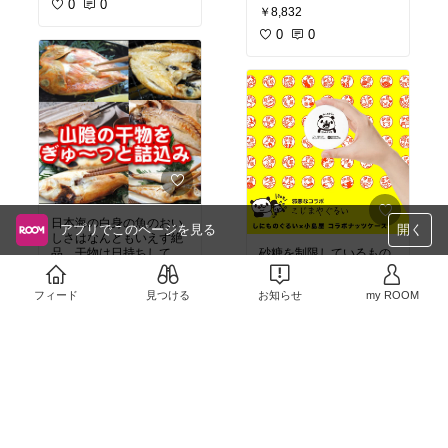
が入り見た目も美しくそ
0
0
ん」で炊いています。餅
￥8,832
れは美味しいフレーバー
米を少し混ぜて炊くと使
ティです。二煎、三煎と
い勝手がいいですよ！
0
0
していってもけっしてま
ずくならないというとこ
ろがこの紅茶のすごいと
ころです。
日本海の白身の魚のおい
アプリでこのページを見る
開く
しさはなんともいえず絶
品。干物は日持ちして手
砂糖を制限しているもの
軽なのでかなりのお気に
のお腹がすくと何か食べ
￥4,299
入り。これは箱にぎっし
たい、、というときのた
フィード
見つける
お知らせ
my ROOM
りぎっしり詰まってまし
1
0
めに、これにナッツを入
￥410
た。おかずに困ったとき
れて持ち歩いています。
の贅沢な一品に。このお
しにものぐるいの邪悪な
0
0
店のお魚はどれもおすす
パンダがツボ！
めです！必ず解凍してか
ら焼いてくださいね。