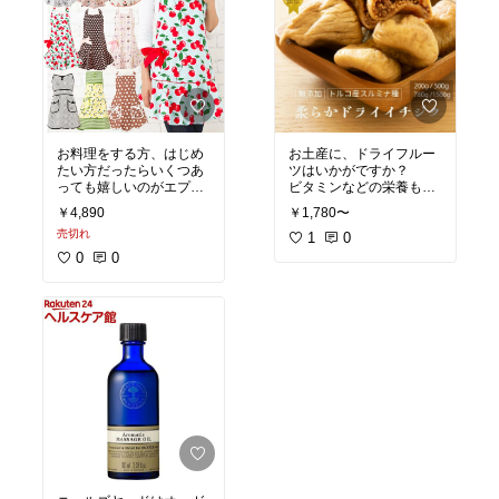
お料理をする方、はじめ
お土産に、ドライフルー
たい方だったらいくつあ
ツはいかがですか？
っても嬉しいのがエプロ
ビタミンなどの栄養も豊
ン。
富で、かさばらず、その
￥4,890
￥1,780〜
プレゼントとしてもかさ
まますぐ食べられて、日
売切れ
ばらないし、意外と買う
持ちもしますし、ヘルシ
1
0
と高いエプロンはプレゼ
ーで、なんといってもお
0
0
ントでいただくと嬉しい
いしい！
と思います。
今は専門店もあって、種
普段買わないような派手
類も豊富！パッケージも
なものを贈るのもいいで
かわいいです♪
すね♪
贈る方のお好みのフルー
ツを選ぶのも楽しいです
ね。