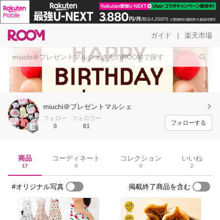
ガイド
楽天市場
|
miuchi＠プレゼントマルシェ
フォロー
フォロワー
フォローする
0
61
商品
コーディネート
コレクション
いいね
17
0
0
2
#オリジナル写真
掲載終了商品を含む