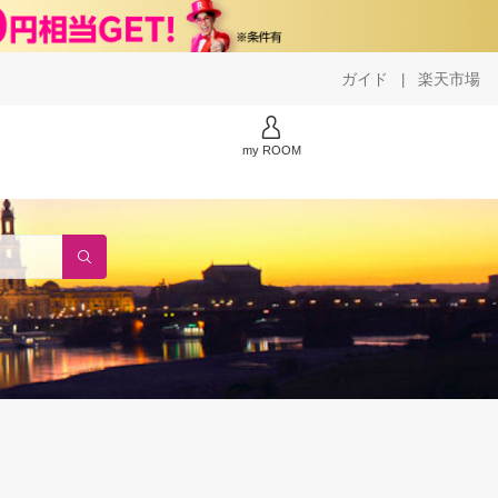
ガイド
楽天市場
|
my ROOM