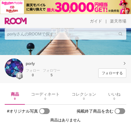
ガイド
楽天市場
|
porly
フォロー
フォロワー
フォローする
0
5
商品
コーディネート
コレクション
いいね
0
0
0
0
#オリジナル写真
掲載終了商品を含む
商品はありません