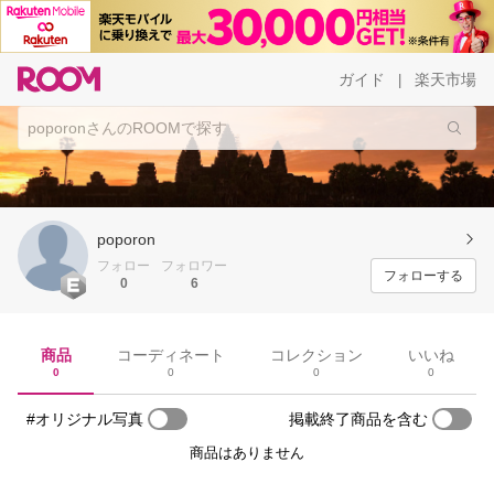
ガイド
楽天市場
|
poporon
フォロー
フォロワー
フォローする
0
6
商品
コーディネート
コレクション
いいね
0
0
0
0
#オリジナル写真
掲載終了商品を含む
商品はありません