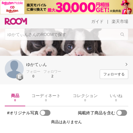
ガイド
楽天市場
|
ゆかてぃん
フォロー
フォロワー
フォローする
0
2
商品
コーディネート
コレクション
いいね
0
0
0
0
#オリジナル写真
掲載終了商品を含む
商品はありません