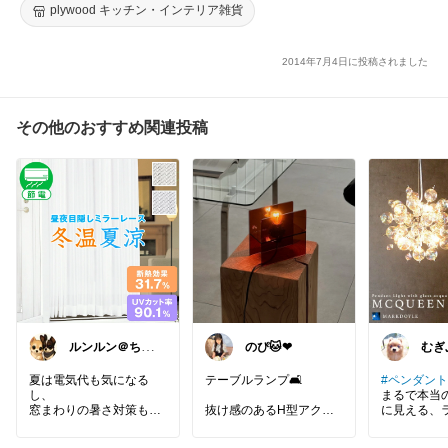
ニング ライト
plywood キッチン・インテリア雑貨
2014年7月4日に投稿されました
その他のおすすめ関連投稿
ルンルン＠ちょ
むぎ
いラク暮らし
とイ
北欧
夏は電気代も気になる
テーブルランプ🛋️
#ペンダント
し、
まるで本当
窓まわりの暑さ対策も考
抜け感のあるH型アクリ
に見える、
えたい。
ルスタンドのデザイン🤍
を施したガ
空間のアクセントにピッ
採用した、MC