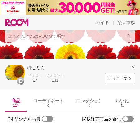
ガイド
楽天市場
|
ぽこたん
フォロー
フォロワー
フォローする
17
132
商品
コーディネート
コレクション
いいね
124
0
0
41
#オリジナル写真
掲載終了商品を含む