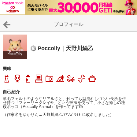
プロフィール
Poccolly｜天野川絲乙
興味
自己紹介
羊毛フェルトのようなリアルさと、触っても型崩れしづらい長所を併
せ持つ「ファーリークレイ®」という技法を使って、小さな癒しの種
族ポッコ（Poccolly Animal）を作ってます🐹

（作家名をゆかりん→天野川絲乙/ｱﾏﾉｶﾞﾜｲﾄ に改名しました）