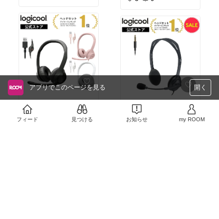
アプリでこのページを見る
開く
#テレワーク
#テレワーク
￥3,800
￥1,620
フィード
見つける
お知らせ
my ROOM
6
0
1
0