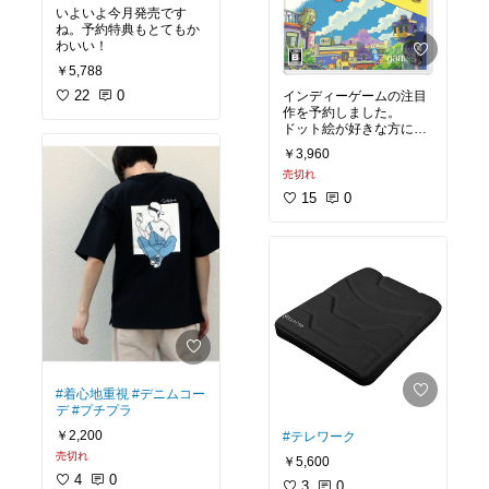
いよいよ今月発売です
ね。予約特典もとてもか
わいい！
￥5,788
22
0
インディーゲームの注目
作を予約しました。
ドット絵が好きな方にお
すすめ。
￥3,960
オクトパストラベラーぶ
売切れ
り！
15
0
#着心地重視
#デニムコー
デ
#プチプラ
￥2,200
#テレワーク
売切れ
￥5,600
4
0
3
0