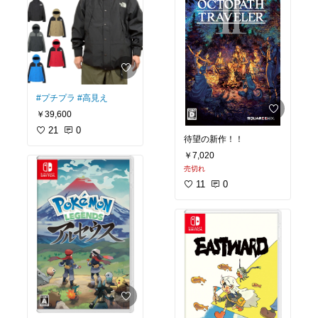
#プチプラ
#高見え
￥39,600
21
0
待望の新作！！
￥7,020
売切れ
11
0