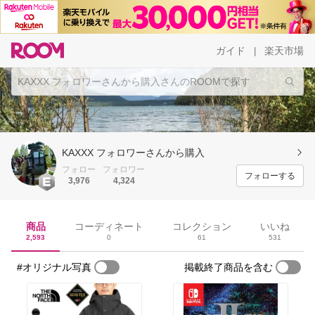
ガイド
楽天市場
|
KAXXX フォロワーさんから購入
フォロー
フォロワー
フォローする
3,976
4,324
商品
コーディネート
コレクション
いいね
2,593
0
61
531
#オリジナル写真
掲載終了商品を含む