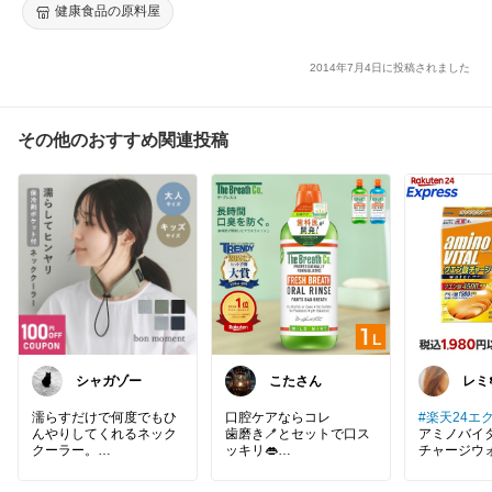
健康食品の原料屋
2014年7月4日に投稿されました
その他のおすすめ関連投稿
シャガゾー
こたさん
レミ
濡らすだけで何度でもひ
口腔ケアならコレ
#楽天24エ
んやりしてくれるネック
歯磨き🪥とセットで口ス
アミノバイ
クーラー。
チャージウォ
#健康グッズ
#美容部
#セ
1.8g×24
ぬるくなったら濡らすだ
ルフケア
別