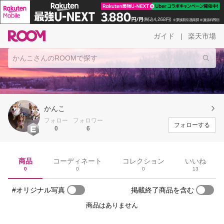
ガイド
楽天市場
|
かんこ
フォロー
フォロワー
フォローする
0
6
商品
コーディネート
コレクション
いいね
0
0
0
13
#オリジナル写真
掲載終了商品を含む
商品はありません