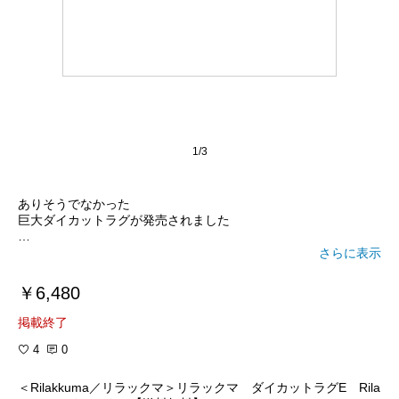
1/3
ありそうでなかった
巨大ダイカットラグが発売されました
完売店続出な中、
さらに表示
こちらは送料無料でまだ在庫があります(^-^)
￥6,480
掲載終了
4
0
＜Rilakkuma／リラックマ＞リラックマ ダイカットラグE Rila