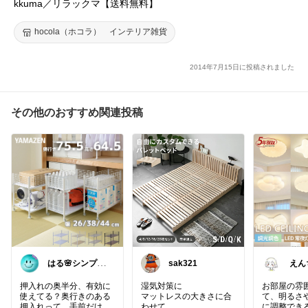
kkuma／リラックマ【送料無料】
hocola（ホコラ） インテリア雑貨
2014年7月15日に投稿されました
その他のおすすめ関連投稿
はる🌸シンプル
sak321
えん
＆便利な暮らし
押入れの奥半分、有効に
湿気対策に
お部屋の雰
使えてる？奥行きのある
マットレスの大きさに合
て、明るさ
押入れって、手前だけ使
わせて
に調整でき