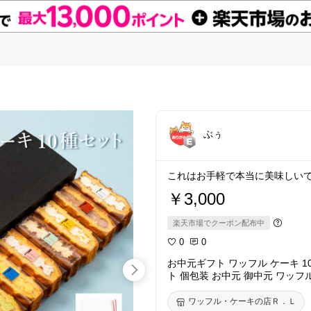
ぶぅ
これはお手軽で本当に美味しいですo
￥3,000
楽天市場でクーポン配布中
0
0
お中元ギフト ワッフル ケーキ 10
ト 個包装 お中元 御中元 ワッフ
イーツ 女性 彼女 妻 お中元ス
ルサンド かわいい おしゃれ 手土産
ワッフル・ケーキの店Ｒ．Ｌ