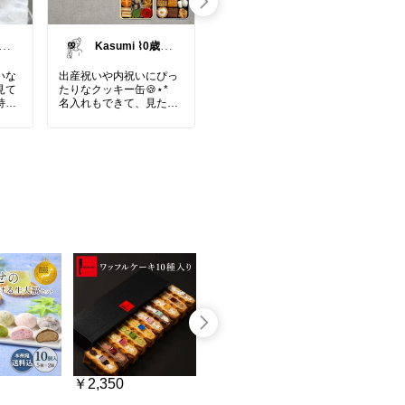
の
Kasumi ⌇0歳マ
みなと│ご褒美
マの暮らし𖠿⸝
スイーツ
いな
出産祝いや内祝いにぴっ
濃厚でバスク風チーズケ
夏の
見て
たりなクッキー缶🍪⋆*
ーキ✨
込め
持ち
名入れもできて、見た目
美し
」
もかわいすぎる♡
#自分へのご褒美
#スイー
大切
ツ部
#パケ買い
#おうち
た瞬
ごの
#ギフト
#手土産
#出産祝
カフェ
#ギフト
#お買い
目に
楽し
い
#内祝い
#クッキー缶
#
物マラソン
イ✨
プレゼント
茹だ
イ生
毎日
んご
すか
度で
の代
しさ
な佇
って
言葉
っ♡
を想
ぎゅ
ひと
ップ
ので
こう
人の
緒
もの
りカ
も素
風鈴
で、
￥2,350
￥1,650〜
￥2,500
に。
ム
ひん