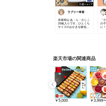
ラブリー🌸皆さ
んありがとう
赤坂柿山 あ・ら・かしこ
「小
26枚入りです。ひとくち
の子
サイズのおかきを個包装
に！
で楽しめる詰め合わせ♪軽
時間
やかな食感と上品な味わ
おう
いで、お茶請けや来客時
ちい
のおもてなしにもぴった
かわ
0g
#赤坂柿山
#おかき
#せん
ト 
べい
#和菓子
#お取り寄
の日
せ
#個包装
#お茶請け
#お
花以
楽天市場の関連商品
うちカフェ
#和スイーツ
手作
#楽天ルーム
ブブ
#あ
￥2,980
￥5,000
￥3,999