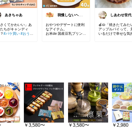
あきちゃあ
我慢しないヘル
しあわせ世代
シー生活｜時短
おすすめ便
×健康ごはん
さくてかわいい」あ
おやつやデザートに便利
🍎🥧「焼きたてみた
たちがキャンディ
なアイテム。
アップルパイって、
？
#パケ買い
#おうち
お米de 国産豆乳プリンタ
いるだけで幸せな気
充実
#スイーツ部
#
ルトは、国産米粉のタル
になりますよね🥹💕
ちカフェ
#かわいい
#
ト生地に国産豆乳プリン
かわ【
ちいかわ/ちい
を合わせた冷凍スイー
見つけたのは、りん
キャンディBAG 】 4
ツ。
美味しさをたっぷり
×1袋 ギフト プチギフ
小麦・卵・乳不使用で、
めそうなアップルパ
お菓子 キャンディ 父
カラメル風味のタルトと
サクッと香ばしいパ
 プレゼント 贈り物
コクのあるプリンの組み
地と、甘酸っぱいり
外 実用的 かわいい
合わせが絶妙。
の組み合わせは、何
り インスタ映え パパ
自然解凍でそのまま食べ
も食べたくなる美味
レ
られて、子どもから大人
🥰
まで安心して楽しめる大
✨**「サクッ、とろ
きちゃあかわいい
#豆乳プリンタルト
#お米
りんごの美味しさが
deタルト
#アレルギー対
っと詰まった幸せア
応
#小麦不使用
#冷凍ス
ルパイ🥹🍎🥧」**
イーツ
#子供のおやつ
#
我慢しないごはん
コーヒーや紅茶と一
に、おうちでゆっく
フェ気分を楽しむの
敵ですね☕🍎
〜
￥3,580〜
￥3,580〜
￥2,980
家族とのティータイ