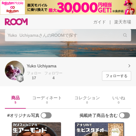
ガイド
楽天市場
|
Yuko Uchiyama
フォロー
フォロワー
フォローする
17
4
商品
コーディネート
コレクション
いいね
5
0
0
0
#オリジナル写真
掲載終了商品を含む