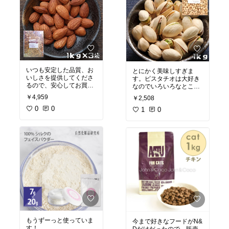
いつも安定した品質、お
とにかく美味しすぎま
いしさを提供してくださ
す。ピスタチオは大好き
るので、安心してお買い
なのでいろいろなところ
物出来ます。
から購入してきました
￥4,959
￥2,508
大好きなショップさんで
が、生のナッツは扱って
す。
0
0
いるところが少ないです
1
0
し、品質、お味から結局
このショップさんに戻り
ました。
ただ、最近急にお値段が
上がったのはとても残念
です。
もうずーっと使っていま
今まで好きなフードがN&
す！
Dだけだったので 販売