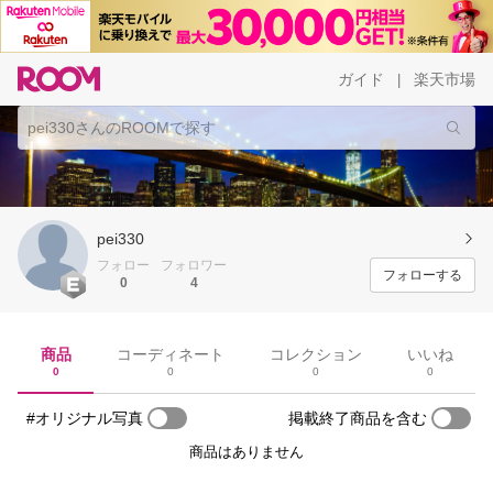
ガイド
楽天市場
|
pei330
フォロー
フォロワー
フォローする
0
4
商品
コーディネート
コレクション
いいね
0
0
0
0
#オリジナル写真
掲載終了商品を含む
商品はありません