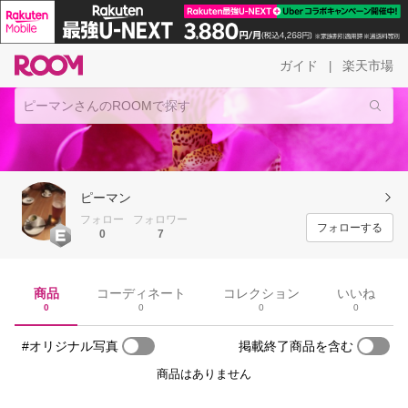
ガイド
楽天市場
|
ピーマン
フォロー
フォロワー
フォローする
0
7
商品
コーディネート
コレクション
いいね
0
0
0
0
#オリジナル写真
掲載終了商品を含む
商品はありません