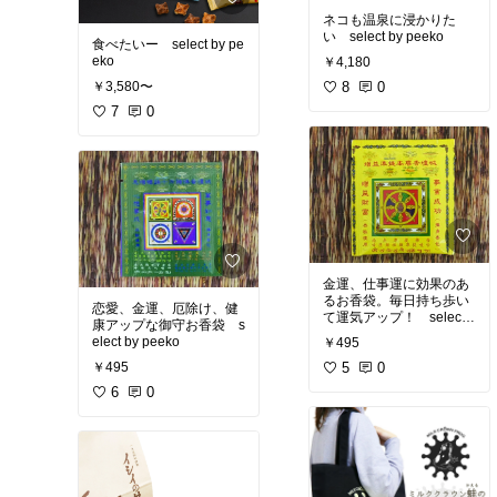
ネコも温泉に浸かりた
い select by peeko
食べたいー select by pe
eko
￥4,180
8
0
￥3,580〜
7
0
金運、仕事運に効果のあ
るお香袋。毎日持ち歩い
恋愛、金運、厄除け、健
て運気アップ！ select b
康アップな御守お香袋 s
y peeko
elect by peeko
￥495
5
0
￥495
6
0