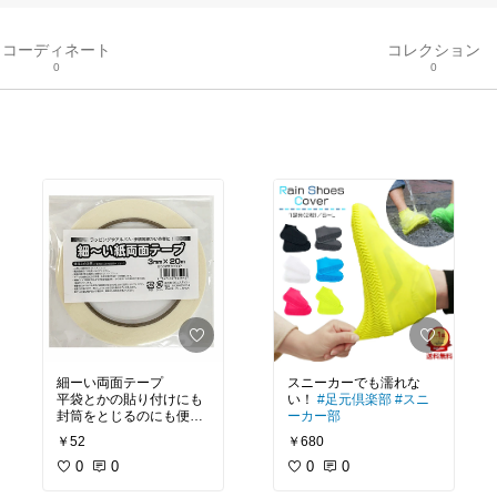
コーディネート
コレクション
0
0
細ーい両面テープ
スニーカーでも濡れな
平袋とかの貼り付けにも
い！
#足元倶楽部
#スニ
封筒をとじるのにも便
ーカー部
利！買いました！
￥52
￥680
0
0
0
0