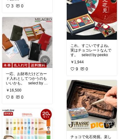
3
0
これ、すごいですよね。
実はチョコレートなんで
す。 select by peeko
￥1,944
9
0
一応、お財布だけどカー
ド入れとしてつかうのも
いいかも。 select by pe
eko
￥16,500
8
0
チョコで化石発掘。楽し