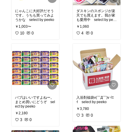
にゃんこに大好評だそう
ダスキンのスポンジが楽
です。うちも買ってみよ
天でも買えます。我が家
うかな select by peeko
も愛用中 select by peek
o
￥1,003〜
￥1,060
10
0
4
0
バブはいいですよねー。
入浴剤福袋v(￣Д￣)v ｲｴ
まとめ買いにどうぞ sel
ｲ select by peeko
ect by peeko
￥3,780
￥2,180
3
0
3
0