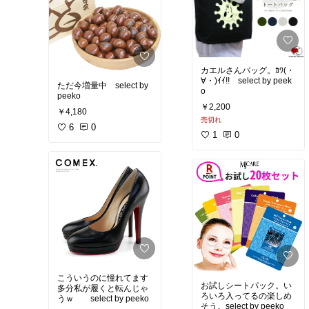
カエルさんバッグ。ｶﾜ(・
∀・)ｲｲ!! select by peek
ただ今増量中 select by
o
peeko
￥2,200
￥4,180
売切れ
6
0
1
0
こういうのに憧れてます
お試しシートパック。い
多分私が履くと転んじゃ
ろいろ入ってるの楽しめ
うｗ select by peeko
そう。select by peeko