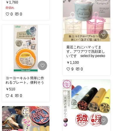
￥1,760
売切れ
0
0
最近これにハマってま
す。アワアワで洗顔楽し
いです select by peeko
￥1,100
9
0
ヨーヨーキルト簡単に作
れるプレート。便利そう
￥510
4
0