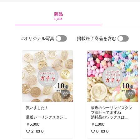
商品
1,335
#オリジナル写真
掲載終了商品を含む
買いました！
最近のシーリングスタン
プ流行ってますね
最近シーリングスタンプ
消耗品のワックスは
作るのにはまってます
お得にゲットしましょ
￥5,000
￥1,000
しっかりしたヘッドが11
う！
個入ってこのお値段！
2
0
買いました！
0
0
リピしようか悩んでます