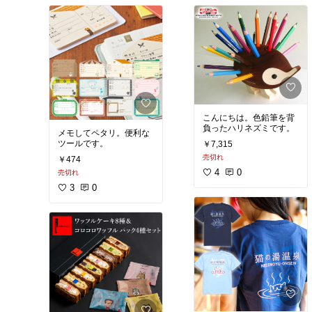
こんにちは。色鉛筆を背
負ったハリネズミです。
メモしてペタリ。便利な
ツールです。
￥7,315
売切れ
￥474
4
0
売切れ
3
0