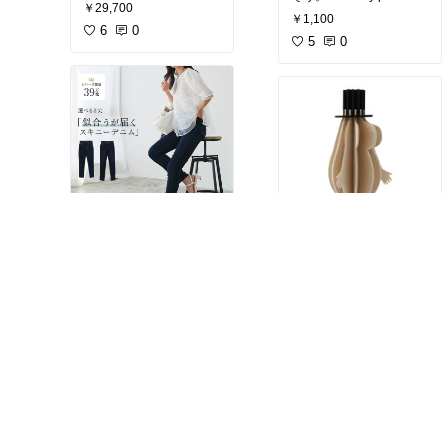
￥29,700
￥1,100
6
0
5
0
ストレッチがきくパンツ
ムーミンパパ select by
は仕事してると重宝しま
peeko
す。これほしいなぁ sel
ect by peeko
￥3,509
￥2,790
2
0
6
0