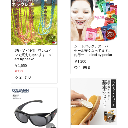
シートパック、スーパー
ｶﾜ(・∀・)ｲｲ!! ワンコイ
セール安くなってます。
ンで買えちゃいます sel
お得ー select by peeko
ect by peeko
￥1,200
￥1,650
1
0
売切れ
2
0