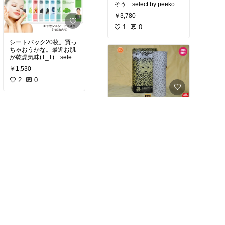
そう select by peeko
￥3,780
1
0
シートパック20枚。買っ
ちゃおうかな。最近お肌
が乾燥気味(T_T) select
by peeko
￥1,530
2
0
ヒョウ柄のトイレットペ
ーパー。おされー selec
t by peeko
￥3,880
3
0
どこのメーカーのリップ
でも合わなかったけど、
これに落ち着きました。
select by peeko
￥570