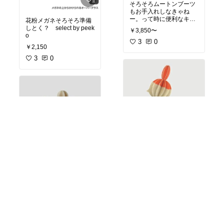
そろそろムートンブーツ
もお手入れしなきゃね
ー。って時に便利なキッ
花粉メガネそろそろ準備
トがセットになってま
しとく？ select by peek
￥3,850〜
す。
o
片付ける前にしっかりメ
3
0
￥2,150
ンテしてあげましょう s
elect by peeko
3
0
リトルミィのオーナメン
ト。雰囲気があってｶﾜ(・
∀・)ｲｲ!! select by peek
ニョロニョロのオーナメ
o
ント。 select by peeko
￥1,980
￥1,870
2
0
2
0