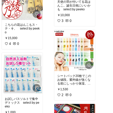
天使の羽が付いてる花は
んこ。誕生日祝にいいか
も select by peeko
￥10,000
3
0
こちらの花はんこもス・
テ・キ、 select by peek
o
￥15,000
4
0
シートパック20枚でこの
お値段。紫外線が強くな
る前にしっかり保湿。個
人的には個別包装で一枚
￥1,530
づつの方が好きです。 s
elect by peekp
2
0
お試しバスソルトで集中
デトックス select by pe
eko
￥1,000