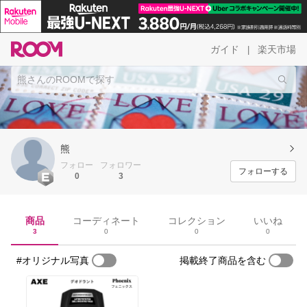
ガイド
楽天市場
|
熊
フォロー
フォロワー
フォローする
0
3
商品
コーディネート
コレクション
いいね
3
0
0
0
#オリジナル写真
掲載終了商品を含む