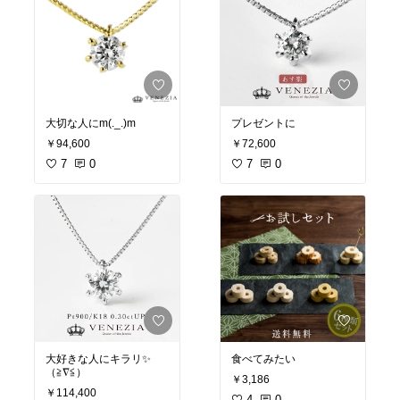
大切な人にm(._.)m
プレゼントに
￥94,600
￥72,600
7
0
7
0
大好きな人にキラリ✨
食べてみたい
（≧∇≦）
￥3,186
￥114,400
4
0