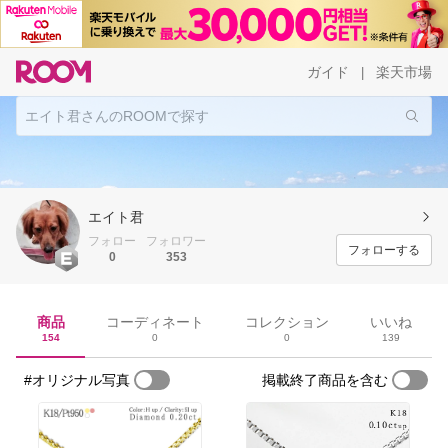
ガイド
楽天市場
|
エイト君
フォロー
フォロワー
フォローする
0
353
商品
コーディネート
コレクション
いいね
154
0
0
139
#オリジナル写真
掲載終了商品を含む