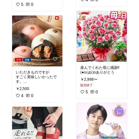
5
0
産んでくれた母に感謝‼️
いただきものですが
(●o≧д≦)oありがとう
すごく美味しいかったで
￥2,998〜
す。
販売終了
( ⁼̴̶̤̀ω⁼̴̶̤́ )
￥2,500
5
0
4
0