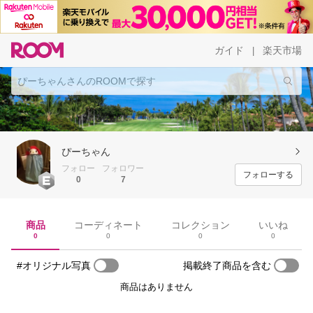
ガイド
楽天市場
|
ぴーちゃん
フォロー
フォロワー
フォローする
0
7
商品
コーディネート
コレクション
いいね
0
0
0
0
#オリジナル写真
掲載終了商品を含む
商品はありません