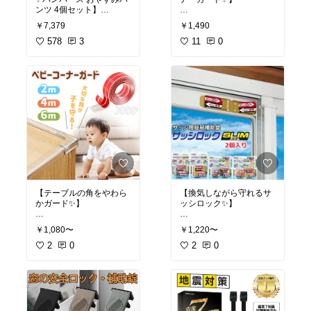
族の思い出づくりにも◎
ンツ 4個セット】
✅ 玄関ドアに貼るだけの
1位受賞の実績を持つ、
簡単設置
✅ 公式ストアの安心キッ
￥7,379
￥1,490
「朝起きたらシーツまで
保育士監修のコーナーガ
✅ 80×80mmの見やすい
ズカメラ
びっしょり…」夜のおし
578
3
ードです😊 プロの目線で
11
0
サイズ
✅ SDカード付きで届いて
っこ漏れに悩むパパママ
つくられているから、赤
✅ ダークブルー×オレン
すぐ使える
へ🤱🌙 夜用専用のパンパ
ちゃんが頭やおでこをぶ
ジのはっきり配色
✅ 子どもの手でも扱いや
ース おやすみパンツ、サ
つけやすいテーブルの角
✅ マグネット式で位置調
すい設計
イズが選べるおまとめ4
を、しっかりやさしく守
整も簡単
✅ クリーム色などカラー
個セットです。
ってくれますよ🙌
✅ ¥1,375のお手頃価格
選択式
✅ はじめてのカメラにぴ
吸収力たっぷりで朝まで
✅ ランキング1位受賞の
赤ちゃんのお昼寝中にピ
ったり
ぐっすり💤 360°モレガー
人気コーナーガード
ンポンと鳴らされるとヒ
ドで寝返りしても安心😊
✅ 保育士監修で安心感た
ヤッとしますよね🥺 玄関
「撮ってみたい」の気持
夜だけオムツの時期は意
っぷり
に貼っておくだけで不要
ちを叶えると、お散歩や
外と長いので、まとめ買
✅ ふかふかクッションで
な訪問を減らせる心強い
お出かけがもっと楽しく
いしておくと買い忘れの
角の衝撃を吸収
アイテムです✨
なります🥰 誕生日やクリ
心配なし🌿
✅ テーブル・デスク・棚
スマスのプレゼントにも
の角に幅広く対応
#チラシお断り
#セールス
喜ばれますよ✨
【テーブルの角をやわら
【換気しながら守れるサ
✅ 夜専用のたっぷり吸収
✅ クッションテープで丸
お断り
#玄関グッズ
#子
かガード✨】
ッシロック✨】
✅ 360°モレガードで横漏
ごとカバーもできる
育て
#オリジナル写真
#MiNiPiC
#キッズカメラ
れ対策
#子ども用カメラ
#知育
#
家具の角をまるごと守
窓のサッシに取り付ける
✅ サイズが選べる
歩き始めの赤ちゃんは転
￥1,080〜
￥1,220〜
オリジナル写真
る、透明タイプのベビー
補助錠「サッシロックSLI
✅ 4個セットでストック
びやすく、家具の角は要
コーナーガードです😊 2
2
0
M」です😊 窓を少し開け
2
0
安心
注意ポイントですよね💦
m・4m・6mから長さが
たまま固定できるので、
✅ 男女共用
保育のプロが監修してい
選べるので、テーブルや
換気をしながら子どもの
るので、はじめての安全
机、棚など守りたい場所
転落や落下を防げる便利
おねしょシーツの洗濯地
対策でも迷わず選べま
に合わせてカットして使
なストッパーですよ🙌
獄から解放されました🥰
す。角ガードとテープの
えますよ🙌
夜のオムツ卒業までの心
両方が使えるタイプなの
✅ 窓を開けたまま固定で