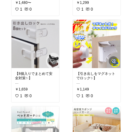
扉の開閉でうまれる指は
MILASIC公式のくま型コ
出がちですが、これなら
閉側ばかり気にしがちで
￥1,480〜
￥1,299
さみを防ぐ、セーフティ
ーナーガード8個セット
お部屋の雰囲気を壊さず
すが、実はちょうつがい
カバーシートです😊 気に
1
0
🐻 テーブルの角に頭や顔
1
0
に設置できますよね😊 く
側の隙間も危ないんです
なるドアの側面に貼るだ
をぶつけないか、ハイハ
まさんが「ここは危ない
よね💦 4個あればリビン
けで、赤ちゃんの小さな
イ期は心配ですよね😣 か
よ」と見守ってくれてい
グや子ども部屋の扉をま
指をやさしくガードして
わいいのにしっかり守っ
るみたいで、子どもも興
とめて守れます。おうち
くれますよ🙌
てくれます。
味を持ってくれます。か
全体の安全対策を一気に
わいく安全対策したいパ
進めたいご家庭にぴった
✅ 貼るだけ簡単、工具い
✅ やわらかシリコンで衝
パママにおすすめですよ
りですよ👶
らずのシートタイプ
撃をしっかり吸収
👶
✅ 指はさみ・指詰めのケ
✅ くまさん型でお部屋の
#指はさみ防止
#ベビーガ
ガをしっかり対策
アクセントにも
#指はさみ防止
#ベビーガ
ード
#子ども部屋
#育児
✅ 赤ちゃんから幼稚園・
✅ 8個入りでテーブル2台
ード
#子ども部屋
#おし
便利グッズ
#ワンオペ育
保育園児まで幅広く対応
分をカバー
ゃれ育児
#ワンオペ育児
児
✅ ご家庭はもちろん介護
✅ 家具・机・棚の四隅に
の見守りにも活躍
ペタッと貼るだけ
✅ 目立ちにくくお部屋に
✅ 保育園・幼稚園シーン
【8個入りでまとめて安
【引き出しをマグネット
なじむデザイン
でも使える安心感
全対策✨】
でロック✨】
つかまり立ちや歩き始め
つかまり立ちの時期は、
引き出し・冷蔵庫ロック
楽天ランキング1位のマ
の時期は、扉が大好きで
ちょうど目の高さに角が
￥1,659
￥1,149
が8個入りのお得セット
グネット式チャイルドロ
何度も開け閉めしたがり
あって本当にヒヤヒヤし
🧊 あちこちの扉を子ども
1
0
ック4か所分🧲 引き出し
1
0
ますよね💦 そのたびに
ますよね😌 クッションが
に開けられて、ヒヤッと
や戸棚を勝手に開けられ
「危ない!」と駆け寄るの
あれば、ぶつかっても衝
する場面が多いですよね
て困っていませんか😣 見
はヘトヘト…。このシー
撃をやわらげてくれて安
😣 ワンタッチで家じゅう
た目すっきりの隠しロッ
トがあれば少し目を離し
心です。かわいい見た目
まとめて対策できます。
クです。
ても安心なので、忙しい
だから、安全対策なのに
パパママの心の余裕にも
お部屋がほっこりするの
✅ 8個入りで冷蔵庫・引
✅ マグネットキーで大人
つながりますよ👶
もうれしいポイントです
き出し・食器棚に対応
はワンタッチ開閉
よ♪
✅ ワンタッチ操作で大人
✅ 表に金具が出ず見た目