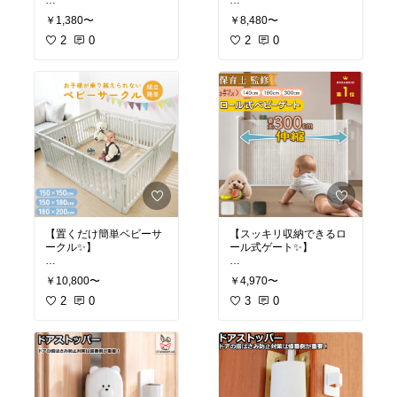
赤ちゃんが窓辺に手をか
穴あけ不要で設置でき
扉付きで自立する、折り
ける姿を見ると、ヒヤッ
歩き始めの赤ちゃんは、
￥1,380〜
￥8,480〜
る、超強力タイプの家具
たたみ式ベビーサークル
としますよね💦 このロッ
テレビ台につかまり立ち
転倒防止ベルト2本セッ
2
0
です😊 置くだけで赤ちゃ
2
0
クで開く幅を制限してお
することもありますよね
トです😊 震度7強相当に
んの安全なスペースがつ
けば、換気しながらでも
💦 万が一テレビがぐらつ
対応し、冷蔵庫やタンス
くれて、使わないときは
転落の心配がぐっと減り
いたら大惨事…。このベ
の横滑り・転倒をしっか
コンパクトにたためるの
ます。防犯対策にもなる
ルトでしっかり固定して
り抑えてくれますよ🙌
がうれしいポイントです
ので、家族の安心を二重
おけば、地震のときも普
よ🙌
に守ってくれる頼もしい
段のいたずらのときも安
✅ 震度7強相当対応の超
アイテムですよ👶
心です。おうちの安全対
強力タイプ
✅ 折りたたみ式で使わな
策の総仕上げにおすすめ
✅ 9段階調節で家具の高
いときはスッキリ収納
#窓の安全対策
#転落防止
ですよ👶
さに合わせやすい
✅ 大人がまたがず通れる
#防犯グッズ
#ベビーガー
✅ 穴あけ不要の粘着テー
扉付き&ドアロック機能
ド
#ワンオペ育児
#地震対策
#転倒防止
#赤
プ設置で賃貸もOK
✅ 置くだけ自立でレイア
ちゃん安全対策
#防災グ
✅ 振動を吸収して落下・
ウト変更も自由自在
ッズ
#子育て世帯
転倒をブロック
✅ カラフルでかわいいデ
✅ 冷蔵庫・タンスなど大
ザインがお部屋を明るく
【置くだけ簡単ベビーサ
【スッキリ収納できるロ
型家具にも安心の2本セ
✅ 赤ちゃんにもペットに
ークル✨】
ール式ゲート✨】
ット
も使える柵として活躍
工事いらずで置くだけ
楽天1位を獲得した、幅1
地震のとき、赤ちゃんの
来客時やお掃除のときに
￥10,800〜
￥4,970〜
の、扉付きベビーサーク
00cm以上に対応するロー
近くで大きな家具が倒れ
サッとしまえると、お部
ルです😊 150×150や180
2
0
ル式ベビーゲートです😊
3
0
たら…と考えると本当に
屋を広く使えて助かりま
×200など広さが選べるの
180cmまで伸ばせるワイ
怖いですよね💦 壁に穴を
すよね😊 明るいカラーで
で、リビングの間取りに
ド設計だから、階段下や
開けずに設置できるの
赤ちゃんも興味津々、遊
合わせて赤ちゃんの安全
キッチンの広めの出入り
で、賃貸のおうちでも気
び場としても大活躍しま
な遊び場をつくれますよ
口もしっかりカバーでき
軽に地震対策ができま
す。マット対応で床の冷
🙌
ますよ🙌
す。子どもを守る備えと
え対策もできるので、一
して、早めに用意してお
年を通して快適に使えま
✅ 置くだけ設置で工具も
✅ 楽天ランキング1位の