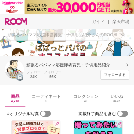
ガイド
楽天市場
|
頑張るパパママ応援隊@育児・子供用品紹介
フォロー
フォロワー
フォローする
24K
56K
商品
コーディネート
コレクション
いいね
4,718
0
49
347K
#オリジナル写真
掲載終了商品を含む