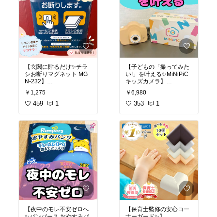
【玄関に貼るだけ✨チラ
【子どもの「撮ってみた
シお断りマグネット MG
い!」を叶える✨MiNiPiC
N-232】
キッズカメラ】
￥1,275
￥6,980
しつこいセールス勧誘や
お子さんの「写真を撮っ
チラシ投函に困っている
459
1
てみたい!」に応えたいパ
353
1
パパママへ🤱🚪 Isaac Tra
パママへ📷✨ MiNiPiC(ミ
ding(アイザックトレーデ
ニピク)公式ストアのキッ
ィング)のセールス勧誘・
ズカメラです。
チラシお断りマグネット
MGN-232です。
子どもの小さな手でも扱
いやすいデジタルカメラ
80×80mmのちょうどい
で、はじめてのカメラに
いサイズで、玄関ドアに
ぴったり😊 SDカード付
貼るだけの手軽さ😊 ダー
きだから届いてすぐに撮
クブルー×オレンジのは
影スタートできます🌿 ク
っきりした配色で、意思
リーム色などお好きなカ
がしっかり伝わります🌿
ラーを選べて、見た目も
マグネット式だから位置
かわいい🎵 子ども目線で
の調整も簡単、賃貸でも
写した世界は大人にはな
【夜中のモレ不安ゼロへ
【保育士監修の安心コー
安心して使えます🎵
い発見がいっぱいで、家
✨パンパース おやすみパ
ナーガード✨】