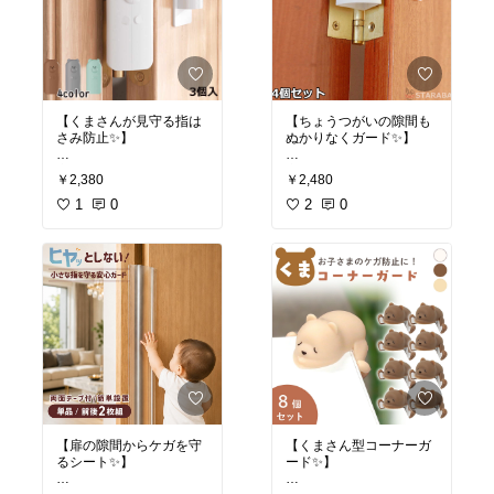
きたいアイテムですよ👶
すよ👶
穴あけも不要
ロール式ゲート
✅ 大人が出入りしやすい
✅ 幅100cm〜180cmのワ
#地震対策
#転倒防止
#赤
#ベビーサークル
#折りた
扉付き&ドアロック機能
イドな開口部に対応
ちゃん安全対策
#防災グ
たみ
#育児便利グッズ
#
✅ 150×150〜180×200ま
✅ 使わないときは巻き取
ッズ
#ワンオペ育児
ペットゲート
#ワンオペ
でサイズが選べる
ってスッキリ
育児
✅ キッズパーテーション
✅ 赤ちゃんにもワンちゃ
として間仕切りにも便利
んにも使えるペット兼用
【くまさんが見守る指は
【ちょうつがいの隙間も
✅ おもちゃ収納にも使え
✅ 階段上・階段下・キッ
さみ防止✨】
ぬかりなくガード✨】
る多機能パネル
チンと設置場所いろいろ
扉のちょうつがいにつけ
扉のちょうつがい側には
家事のあいだ、赤ちゃん
柵タイプだと通るたびに
￥2,380
￥2,480
る、くま型がかわいい指
める、指はさみ防止スト
がどこかへハイハイして
またぐのが大変ですが、
はさみ防止ストッパー3
1
0
ッパーの4個入りセット
2
0
いかないか心配ですよね
ロール式なら巻き取って
個入りです🐻 安全対策グ
です😊 見落としがちな蝶
💦 サークルの中なら安心
スッと通れるのがうれし
ッズなのにインテリアの
番の隙間をしっかりふさ
して遊ばせておけるの
いですよね😊 赤ちゃんの
アクセントにもなる、う
いで、指詰めのケガを防
で、その隙にキッチン仕
安全対策とペットの脱走
れしいデザインですよ😊
いでくれますよ🙌
事もはかどります。組み
防止を一台で兼ねられる
立ても簡単で、模様替え
ので、ワンオペのおうち
✅ 思わず笑顔になる熊型
✅ たっぷり使える4個入
に合わせて形を変えられ
にもぴったり。省スペー
のおしゃれデザイン
りでお部屋の扉に対応
るのもうれしいポイント
スで暮らしになじみます
✅ 3個入りで気になる扉
✅ 蝶番側の指はさみ・指
ですよ👶
よ👶
をしっかりカバー
詰めをまとめて防止
✅ 蝶番側の指詰め・指は
✅ インテリアになじむシ
#ベビーサークル
#ベビー
#ベビーゲート
#ペットゲ
さみを防止
ンプルなセーフティ雑貨
フェンス
#育児便利グッ
ート
#育児便利グッズ
#
✅ 子ども部屋になじむイ
✅ 赤ちゃん・子どもから
ズ
#ワンオペ育児
#リビ
階段の安全対策
#ワンオ
ンテリア雑貨感覚
お年寄りまで安心
ング育児
ペ育児
✅ 送料無料で気軽に取り
✅ 送料無料でお試ししや
【扉の隙間からケガを守
【くまさん型コーナーガ
入れられる
すい
るシート✨】
ード✨】
安全グッズって生活感が
指はさみ対策というと開