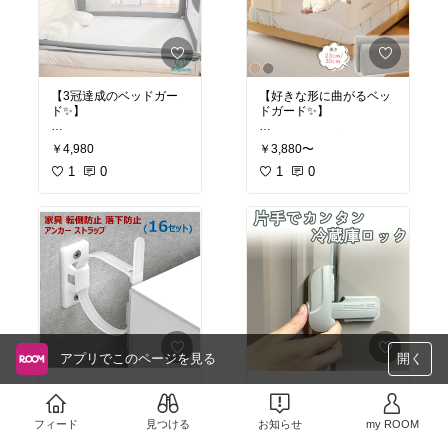
#指はさみ防止
#ベビーガ
は開け閉めラク
もすっきり
ード
#育児便利グッズ
#
#コーナーガード
#ごっつ
✅ 指はさみ防止で小さな
✅ 引き出し・ドア・食器
出産準備
#ワンオペ育児
ん防止
#ベビーガード
#
手を守る
棚に幅広く使える
育児便利グッズ
#ワンオ
✅ 角にも使えて衝突対策
✅ 指はさみ防止・いたず
ペ育児
にもなる
ら防止に役立つ
✅ 地震のときの飛び出し
✅ 地震のときの飛び出し
【3冠達成のベッドガー
【好きな形に曲がるベッ
防止にも役立つ
防止にも◎
ド✨】
ドガード✨】
冷蔵庫を勝手に開けられ
危険な物やこまごました
楽天ランキング3冠のHug
楽天1位の自由変形ベッ
たり、引き出しの中を全
物を、子どもが引っぱり
￥4,980
￥3,880〜
muuベッドフェンス🛏️ 寝
ドガード🛏️ 寝相のダイナ
部出されたり…毎日続く
出してヒヤッとすること
返りが激しくなってくる
1
0
ミックなわが子、ベッド
1
0
と大変ですよね😌 しっか
ってありますよね😌 開け
と、ベッドからの落下が
から落ちないか心配で夜
りロックしておけば、い
られないよう固定してお
心配になりますよね😣 ポ
中に何度も確認しちゃい
たずらもケガの心配もぐ
けば、キッチンや洗面所
ケット付き・洗えるハイ
ますよね😣 好きな形に曲
っと減ります。数がたっ
も安心して任せられま
タイプで実用性ばっちり
げて設置できます。
ぷりあるので、気になる
す。キーで簡単に解除で
です。
場所を一気に安全にでき
きるので、大人にとって
✅ 自由変形でベッドの形
るのがうれしいですよ♪
はストレスなく使えるの
✅ ハイタイプでしっかり
やコーナーにフィット
がうれしいですよ♪
転落・落下防止
✅ 高さ23cm/30cm・長さ
#ベビーガード
#チャイル
✅ 便利なポケット付きで
100〜200cmから選べる
ドロック
#いたずら防止
#ベビーガード
#チャイル
小物を手元に
✅ やわらかクッションで
#育児便利グッズ
#ワンオ
ドロック
#いたずら防止
✅ 洗えるからいつも清潔
寝返りもやさしく受け止
ペ育児
#育児便利グッズ
#ワンオ
に保てる
め
ペ育児
アプリでこのページを見る
開く
✅ 布団ズレ防止でぐっす
✅ 添い寝スペースの仕切
り眠りをサポート
りにも便利
【家具の転倒をベルトで
【後付け簡単✨冷蔵庫チ
✅ 幼児用サークルとして
✅ 出産祝いのプレゼント
防止✨】
ャイルドロック】
も出産祝いにも◎
にもよろこばれる
フィード
見つける
お知らせ
my ROOM
テレビや本棚の転倒対策
ポイントアップでお得に
寝相が活発なお子さんだ
夜中のゴロンとした寝返
￥1,470
￥750〜