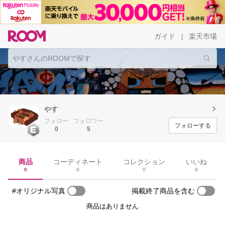
ガイド
楽天市場
|
やす
フォロー
フォロワー
フォローする
0
5
商品
コーディネート
コレクション
いいね
0
0
0
0
#オリジナル写真
掲載終了商品を含む
商品はありません