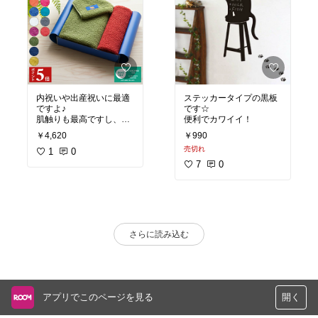
内祝いや出産祝いに最適
ステッカータイプの黒板
ですよ♪
です☆
肌触りも最高ですし、色
便利でカワイイ！
￥4,620
￥990
売切れ
1
0
7
0
さらに読み込む
アプリでこのページを見る
開く