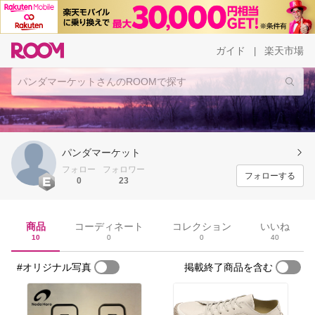
ガイド
楽天市場
|
パンダマーケット
フォロー
フォロワー
フォローする
0
23
商品
コーディネート
コレクション
いいね
10
0
0
40
#オリジナル写真
掲載終了商品を含む