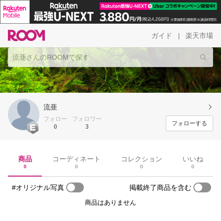
ガイド
楽天市場
|
流亜
フォロー
フォロワー
フォローする
0
3
商品
コーディネート
コレクション
いいね
0
0
0
0
#オリジナル写真
掲載終了商品を含む
商品はありません