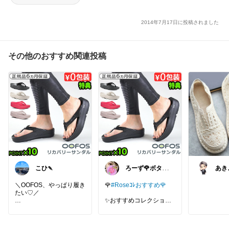
2014年7月17日に投稿されました
その他のおすすめ関連投稿
こひ🍡
ろーず🌹ボタニ
あき
カルママシール
等✩
屋さん
み方
＼OOFOS、やっぱり履き
🌹
#Roseｺﾚおすすめ🌹
たい♡／
✨おすすめコレクション
夏の足元は
✨
【正規品 OOFOS リカバ
リー厚底サンダル】🌿
🌹
#Roseｺﾚ靴🌹