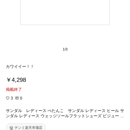
1/3
カワイイー！！
￥4,298
掲載終了
3
0
サンダル レディース ぺたんこ サンダル レディース ヒール サ
ンダル レディース ウェッジソールフラットシューズ ビジュー 靴
PUスエード サンダル レディース sandal レディース靴 美脚 さん
だる カジュアルサンダル ladies トングサンダル
テンミ楽天市場店