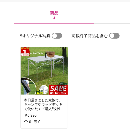
商品
2
#オリジナル写真
掲載終了商品を含む
本日届きました家族で、
キャンプやウッドデッキ
で使いたくて購入!!女性で
も１人で簡単に組み立て
￥6,930
られました収納もコンパ
クトになって、収納用の
0
0
袋もあって大満足でした