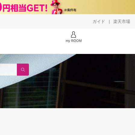
ガイド
楽天市場
|
my ROOM