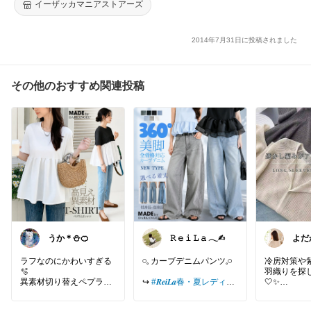
e（ズーティー）：ほぼシミヘン加工 フレンチバスクシャツ［ボ
イーザッカマニアストアーズ
ーダー］
2014年7月31日に投稿されました
その他のおすすめ関連投稿
うか＊⛄️🍊
𝚁 𝚎 𝚒 𝙻 𝚊 𓂃✍︎
よだ
ラフなのにかわいすぎる
𓏸𓈒 カーブデニムパンツ𓈒𓏸
冷房対策や
🫧
羽織りを探
異素材切り替えペプラム
↪️
#𝑹𝒆𝒊𝑳𝒂春・夏レディー
🤍✨
Tシャツ⭐️
スファッション集はコチ
ラ
透かし編み