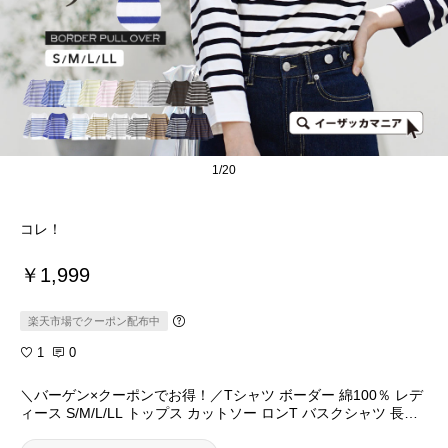
1/20
コレ！
￥1,999
楽天市場でクーポン配布中
1
0
＼バーゲン×クーポンでお得！／Tシャツ ボーダー 綿100％ レデ
ィース S/M/L/LL トップス カットソー ロンT バスクシャツ 長袖
コットン 汚れにくい 撥水 ゆったり 夏 【メール便可22】◆zooti