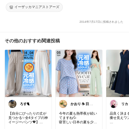
レディース スカンツ バギーパンツ ワイドパンツ イージーパンツ
◆ICHI（イチ）：ボーダー コットンカットソー ガウチョ パンツ
イーザッカマニアストアーズ
2014年7月17日に投稿されました
その他のおすすめ関連投稿
ろす🐈
かおり ☕️ 日々
リカ
の暮らしを快適
に
【自分にぴったりの丈が
今年の夏も熱帯夜が続い
品良く決ま
見つかる✨全4タイプの神
てますね💦
痩せ見えワ
イージーパンツ💖】
寝苦しい日本の夏を少し
でも快適に過ごすには、