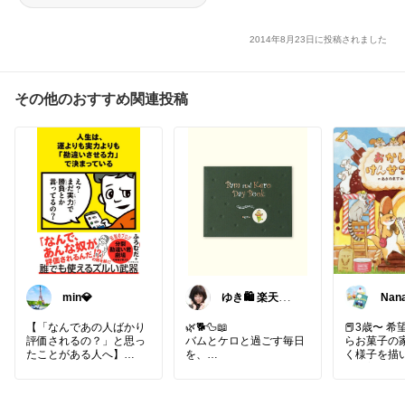
2014年8月23日に投稿されました
その他のおすすめ関連投稿
min💎
ゆき🛍️ 楽天
Nan
「買ってよかっ
絵本
た」を厳選
【「なんであの人ばかり
🌿🐕🦆📖
📕3歳〜 
評価されるの？」と思っ
バムとケロと過ごす毎日
らお菓子の
たことがある人へ】
を、
く様子を描
かわいい一冊に残しませ
す。美味し
実力があるのに、なぜか
んか？✨
がいっぱい
評価されない。一方で、
る楽しい絵