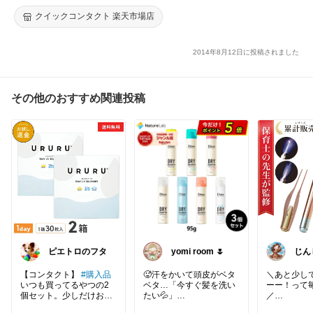
クイックコンタクト 楽天市場店
2014年8月12日に投稿されました
その他のおすすめ関連投稿
ピエトロのフタ
yomi room 🌷
じん
2歳
【コンタクト】
#購入品
🥵汗をかいて頭皮がベタ
＼あと少し
いつも買ってるやつの2
ベタ…「今すぐ髪を洗い
ーー！って毎
個セット。少しだけお
たい💦」
／
得！
でも外出先じゃ無理です
子どもの耳