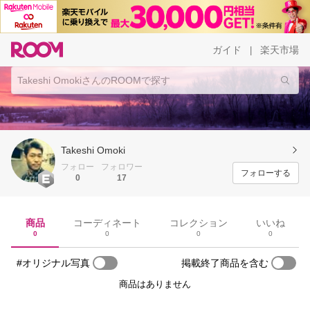
ガイド
楽天市場
|
Takeshi Omoki
フォロー
フォロワー
フォローする
0
17
商品
コーディネート
コレクション
いいね
0
0
0
0
#オリジナル写真
掲載終了商品を含む
商品はありません