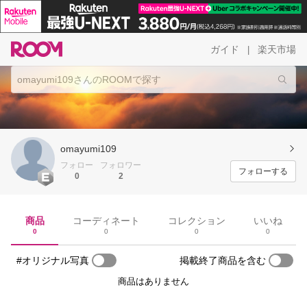
ガイド
楽天市場
|
omayumi109
フォロー
フォロワー
フォローする
0
2
商品
コーディネート
コレクション
いいね
0
0
0
0
#オリジナル写真
掲載終了商品を含む
商品はありません