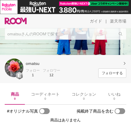
ガイド
楽天市場
|
omatsu
フォロー
フォロワー
フォローする
1
12
商品
コーディネート
コレクション
いいね
0
0
0
0
#オリジナル写真
掲載終了商品を含む
商品はありません