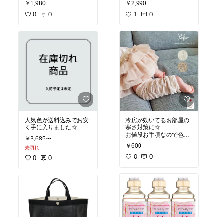
￥1,980
￥2,990
0
0
1
0
人気色が送料込みでお安
冷房が効いてるお部屋の
く手に入りました☆
寒さ対策に☆
お値段お手頃なので色違
￥3,685〜
いで購入です
￥600
売切れ
0
0
0
0