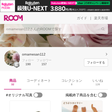
ガイド
楽天市場
|
omamesan112
フォロー
フォロワー
フォローする
190
157
商品
コーディネート
コレクション
いいね
32
0
8
126
#オリジナル写真
掲載終了商品を含む