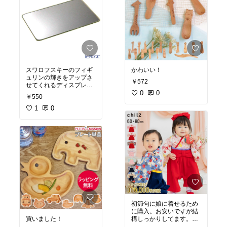
スワロフスキーのフィギ
かわいい！
ュリンの輝きをアップさ
￥572
せてくれるディスプレイ
ミラー。買いました！
0
0
￥550
1
0
初節句に娘に着せるため
に購入。お安いですが結
買いました！
構しっかりしてます。か
わいい☆