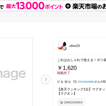
olive25
これはおしゃれで使える！ポリ
￥1,620
掲載終了
chocopotako
さんの投
9
0
【楽天ランキング1位】マグネット 
【マグオン】
ZAKKAZAKKA