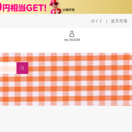
ガイド
楽天市場
|
my ROOM