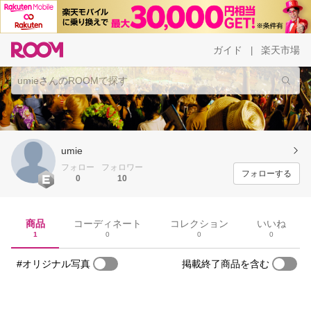
ガイド
楽天市場
|
umie
フォロー
フォロワー
フォローする
0
10
商品
コーディネート
コレクション
いいね
1
0
0
0
#オリジナル写真
掲載終了商品を含む