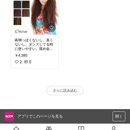
偽物っぽくないし、臭く
ないし、ダンスしてる時
に使いやすい。留め金が
しっかりしてるから追加
￥4,380
でピンを使わなくても大
丈夫！つけていても違和
2
0
感なくて、ボリュームが
多い時はスキバサミで切
れば大丈夫︎お手頃価格o(^
_^)o
さらに読み込む
アプリでこのページを見る
開く