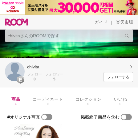
ガイド
楽天市場
|
chivita
フォロー
フォロワー
フォローする
0
5
商品
コーディネート
コレクション
いいね
3
0
0
0
#オリジナル写真
掲載終了商品を含む