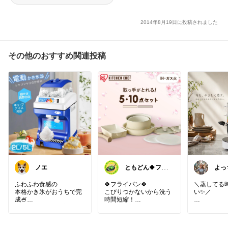
2014年8月19日に投稿されました
その他のおすすめ関連投稿
ノエ
ともどん🍀フラ
よっ
イパン料理ある
暮らし🍳
ふわふわ食感の
🍀フライパン🍀
＼蒸してる
本格かき氷がおうちで完
こびりつかないから洗う
い✨／
成🍧
時間短縮！
氷の粗さを自由に調節！
中身が見え
バラ氷対応で手軽＆大容
ꕤ*.ﾟ𓂃𓈒 𓂂𓏸𓂃𓂂𓂃𓈒𓂃𓈒 𓂂𓏸𓂃
で、いつも
量だから
𓂂𓂃𓈒𓂃𓈒 𓂂𓏸𓂃𓂂𓂃𓈒𓂃𓈒 𓂂𓏸𓂃
もっと楽しく