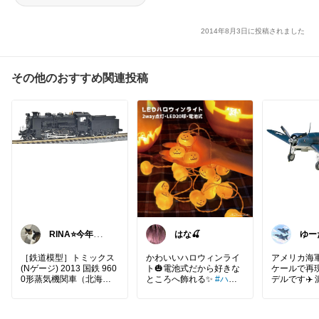
2014年8月3日に投稿されました
その他のおすすめ関連投稿
RINA⭐️今年もよ
はな🍒
ゆー
ろしく🙇‍♀️
機好
パパ✈
［鉄道模型］トミックス
かわいいハロウィンライ
アメリカ海軍
(Nゲージ) 2013 国鉄 960
ト🎃電池式だから好きな
ケールで再
0形蒸気機関車（北海道
ところへ飾れる✨
#ハロ
デルです✈️
型）
ウィン
#ライト
#飾り
ラーとクラ
ペラ機なら
ンが目を引き