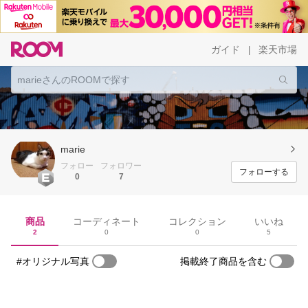
ガイド
楽天市場
|
marie
フォロー
フォロワー
フォローする
0
7
商品
コーディネート
コレクション
いいね
2
0
0
5
#オリジナル写真
掲載終了商品を含む