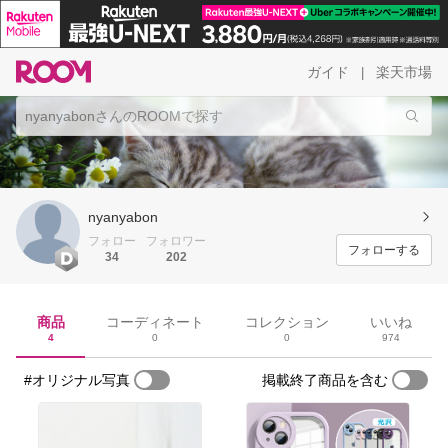
ガイド
楽天市場
|
nyanyabon
フォロー
フォロワー
フォローする
34
202
商品
コーディネート
コレクション
いいね
4
0
0
974
#オリジナル写真
掲載終了商品を含む