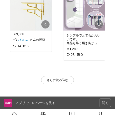
￥9,680
シンプルでとてもかわい
いです。
さんの投稿
ぴゃ子⋈ @pyako__home
商品も早く届き良かった
14
2
です。
￥1,280
26
0
さらに読み込む
アプリでこのページを見る
開く