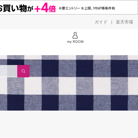
ガイド
楽天市場
|
my ROOM